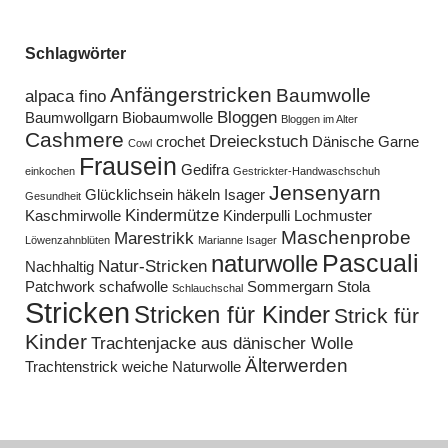
Schlagwörter
Anfängerstricken
Baumwolle
alpaca fino
Bloggen
Baumwollgarn
Biobaumwolle
Bloggen im Alter
Cashmere
Dreieckstuch
crochet
Dänische Garne
Cowl
Frausein
Gedifra
einkochen
Gestrickter-Handwaschschuh
Jensenyarn
Glücklichsein
häkeln
Isager
Gesundheit
Kindermütze
Kaschmirwolle
Kinderpulli
Lochmuster
Maschenprobe
Marestrikk
Löwenzahnblüten
Marianne Isager
Pascuali
naturwolle
Natur-Stricken
Nachhaltig
Patchwork
schafwolle
Sommergarn
Stola
Schlauchschal
Stricken
Stricken für Kinder
Strick für
Kinder
Trachtenjacke aus dänischer Wolle
Älterwerden
Trachtenstrick
weiche Naturwolle