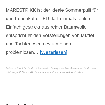
MARESTRIKK ist der ideale Sommerpulli für
den Ferienkoffer. ER darf niemals fehlen.
Einfach gestrickt aus reiner Baumwolle,
entspricht er den Vorstellungen von Mutter
und Tochter, wenn es um einen
problemlosen…
Weiterlesen
Kategorie
Strick für Kinder
Schlagwörter
Anfängerstricken
,
Baumwolle
,
Kinderpulli
,
mädchenpulli
,
Marestrikk
,
Pascuali
,
pascualisole
,
sommershirt
,
Stricken