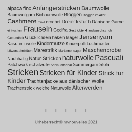
Anfängerstricken
Baumwolle
alpaca fino
Bloggen
Baumwollgarn
Biobaumwolle
Bloggen im Alter
Cashmere
Dreieckstuch
crochet
Dänische Garne
Cowl
Frausein
Gedifra
einkochen
Gestrickter-Handwaschschuh
Jensenyarn
Glücklichsein
häkeln
Isager
Gesundheit
Kindermütze
Kaschmirwolle
Kinderpulli
Lochmuster
Maschenprobe
Marestrikk
Löwenzahnblüten
Marianne Isager
Pascuali
naturwolle
Natur-Stricken
Nachhaltig
Patchwork
schafwolle
Sommergarn
Stola
Schlauchschal
Stricken
Stricken für Kinder
Strick für
Kinder
Trachtenjacke aus dänischer Wolle
Älterwerden
Trachtenstrick
weiche Naturwolle
facebook
instagram
Pinterest
ravelry
RSS
Urheberrecht© mynouvelles 2021