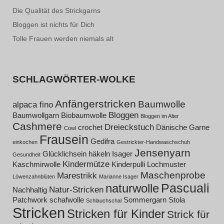
Die Qualität des Strickgarns
Bloggen ist nichts für Dich
Tolle Frauen werden niemals alt
SCHLAGWÖRTER-WOLKE
Anfängerstricken
Baumwolle
alpaca fino
Bloggen
Baumwollgarn
Biobaumwolle
Bloggen im Alter
Cashmere
Dreieckstuch
crochet
Dänische Garne
Cowl
Frausein
Gedifra
einkochen
Gestrickter-Handwaschschuh
Jensenyarn
Glücklichsein
häkeln
Isager
Gesundheit
Kindermütze
Kaschmirwolle
Kinderpulli
Lochmuster
Maschenprobe
Marestrikk
Löwenzahnblüten
Marianne Isager
Pascuali
naturwolle
Natur-Stricken
Nachhaltig
Patchwork
schafwolle
Sommergarn
Stola
Schlauchschal
Stricken
Stricken für Kinder
Strick für