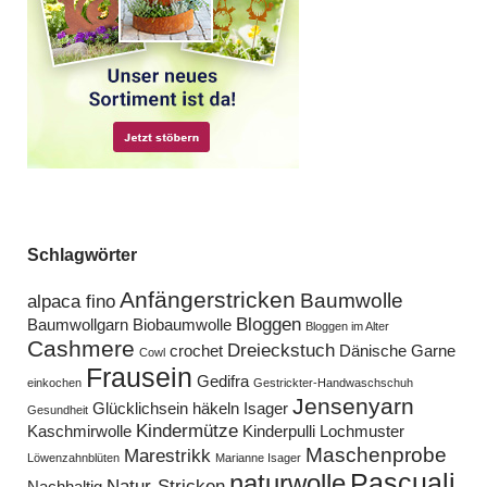
Schlagwörter
Anfängerstricken
Baumwolle
alpaca fino
Bloggen
Baumwollgarn
Biobaumwolle
Bloggen im Alter
Cashmere
Dreieckstuch
crochet
Dänische Garne
Cowl
Frausein
Gedifra
einkochen
Gestrickter-Handwaschschuh
Jensenyarn
Glücklichsein
häkeln
Isager
Gesundheit
Kindermütze
Kaschmirwolle
Kinderpulli
Lochmuster
Maschenprobe
Marestrikk
Löwenzahnblüten
Marianne Isager
Pascuali
naturwolle
Natur-Stricken