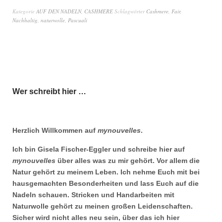
Kategorie
AUF DEN NADELN
,
CASHMERE
Schlagwörter
Cashmere
,
Fair
,
Nachhaltig
,
naturwolle
,
Pascuali
Wer schreibt hier …
Herzlich Willkommen auf
mynouvelles
.
Ich bin Gisela Fischer-Eggler und schreibe hier auf
mynouvelles
über alles was zu mir gehört. Vor allem die
Natur gehört zu meinem Leben. Ich nehme Euch mit bei
hausgemachten Besonderheiten und lass Euch auf die
Nadeln schauen. Stricken und Handarbeiten mit
Naturwolle gehört zu meinen großen Leidenschaften.
Sicher wird nicht alles neu sein, über das ich hier