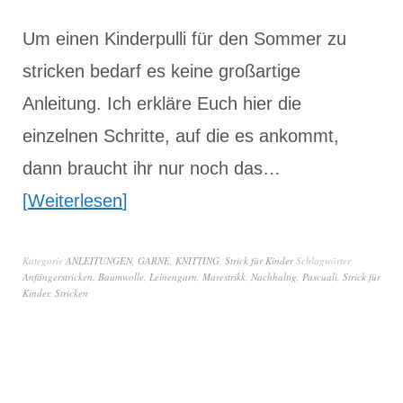
Um einen Kinderpulli für den Sommer zu
stricken bedarf es keine großartige
Anleitung. Ich erkläre Euch hier die
einzelnen Schritte, auf die es ankommt,
dann braucht ihr nur noch das…
Weiterlesen
Kategorie
ANLEITUNGEN
,
GARNE
,
KNITTING
,
Strick für Kinder
Schlagwörter
Anfängerstricken
,
Baumwolle
,
Leinengarn
,
Marestrikk
,
Nachhaltig
,
Pascuali
,
Strick für
Kinder
,
Stricken