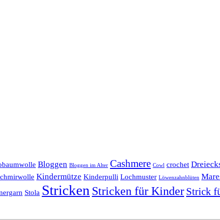
Cashmere
Bloggen
Dreieck
obaumwolle
crochet
Bloggen im Alter
Cowl
Kindermütze
Mare
chmirwolle
Kinderpulli
Lochmuster
Löwenzahnblüten
Stricken
Stricken für Kinder
Strick f
ergarn
Stola