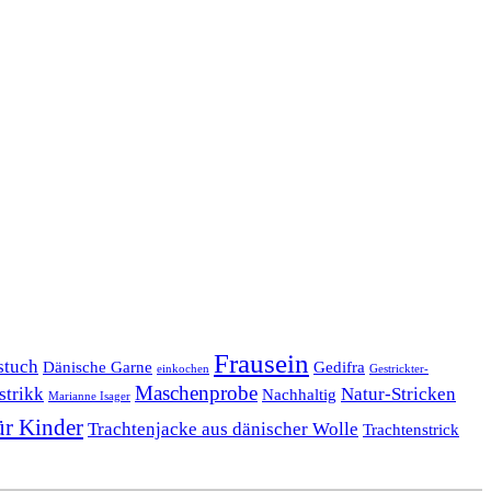
Frausein
stuch
Dänische Garne
Gedifra
einkochen
Gestrickter-
Maschenprobe
strikk
Natur-Stricken
Nachhaltig
Marianne Isager
ür Kinder
Trachtenjacke aus dänischer Wolle
Trachtenstrick