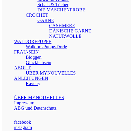
Schals & Tücher
DIE MASCHENPROBE
CROCHET
GARNE
CASHMERE
DÄNISCHE GARNE
NATURWOLLE
WALDORFPUPPE
Walldorf-Puppe-Dorle
FRAU-SEIN
Bloggen
Glücklichsein
ABOUT
ÜBER MYNOUVELLES
ANLEITUNGEN
Ravelry
ÜBER MYNOUVELLES
Impressum
ABG und Datenschutz
facebook
instagram