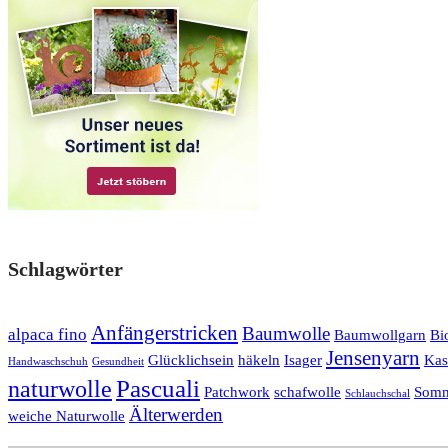
Schlagwörter
Anfängerstricken
Baumwolle
alpaca fino
Baumwollgarn
Bi
Jensenyarn
Glücklichsein
häkeln
Isager
Kas
Handwaschschuh
Gesundheit
Pascuali
naturwolle
Patchwork
schafwolle
Somm
Schlauchschal
Älterwerden
weiche Naturwolle