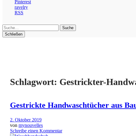
Pinterest
ravelry
RSS
Suche
Schließen
Schlagwort:
Gestrickter-Handw
Gestrickte Handwaschtücher aus Ba
2. Oktober 2019
von
mynouvelles
Schreibe einen Kommentar