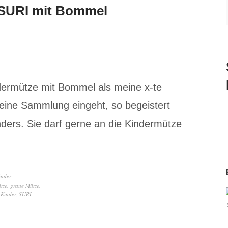
 SURI mit Bommel
ermütze mit Bommel als meine x-te
meine Sammlung eingeht, so begeistert
ders. Sie darf gerne an die Kindermütze
inder
tze
,
graue Mütze
,
 Kinder
,
SURI