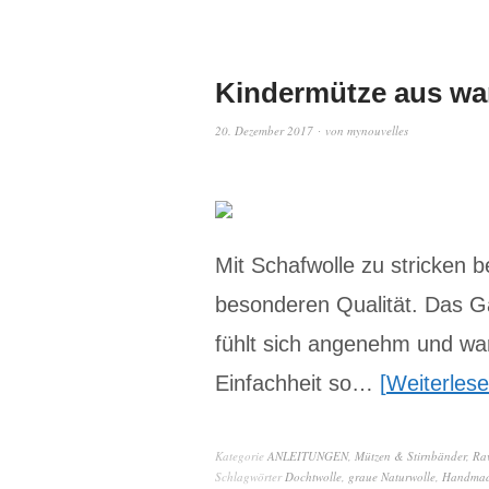
Kindermütze aus wa
20. Dezember 2017
von
mynouvelles
Mit Schafwolle zu stricken
besonderen Qualität. Das Ga
fühlt sich angenehm und war
Einfachheit so…
Weiterles
Kategorie
ANLEITUNGEN
,
Mützen & Stirnbänder
,
Rav
Schlagwörter
Dochtwolle
,
graue Naturwolle
,
Handma