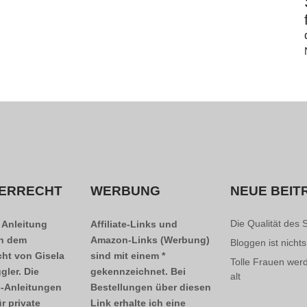
ERRECHT
WERBUNG
NEUE BEIT
Die Qualität des 
 Anleitung
Affiliate-Links und
en dem
Amazon-Links (Werbung)
Bloggen ist nichts
cht von Gisela
sind mit einem *
Tolle Frauen wer
gler. Die
gekennzeichnet. Bei
alt
-Anleitungen
Bestellungen über diesen
ür private
Link erhalte ich eine