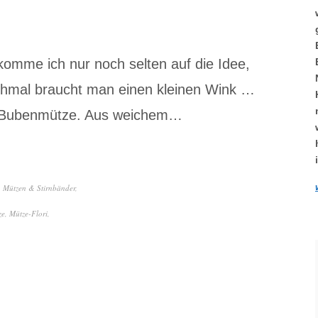
komme ich nur noch selten auf die Idee,
nchmal braucht man einen kleinen Wink …
e Bubenmütze. Aus weichem…
,
Mützen & Stirnbänder
,
ze
,
Mütze-Flori
,