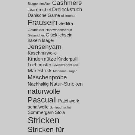
Cashmere
Bloggen im Alter
Dreieckstuch
crochet
Cowl
Dänische Garne
einkochen
Frausein
Gedifra
Gestrickter-Handwaschschuh
Glücklichsein
Gesundheit
häkeln
Isager
Jensenyarn
Kaschmirwolle
Kindermütze
Kinderpulli
Lochmuster
Löwenzahnblüten
Marestrikk
Marianne Isager
Maschenprobe
Natur-Stricken
Nachhaltig
naturwolle
Pascuali
Patchwork
schafwolle
Schlauchschal
Sommergarn
Stola
Stricken
Stricken für