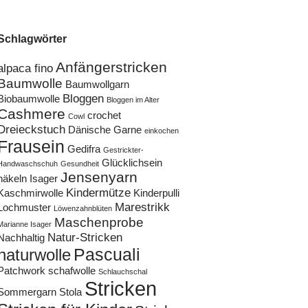
Schlagwörter
Anfängerstricken
alpaca fino
Baumwolle
Baumwollgarn
Bloggen
Biobaumwolle
Bloggen im Alter
Cashmere
crochet
Cowl
Dreieckstuch
Dänische Garne
einkochen
Frausein
Gedifra
Gestrickter-
Glücklichsein
Handwaschschuh
Gesundheit
Jensenyarn
häkeln
Isager
Kindermütze
Kaschmirwolle
Kinderpulli
Marestrikk
Lochmuster
Löwenzahnblüten
Maschenprobe
Marianne Isager
Natur-Stricken
Nachhaltig
Pascuali
naturwolle
Patchwork
schafwolle
Schlauchschal
Stricken
Sommergarn
Stola