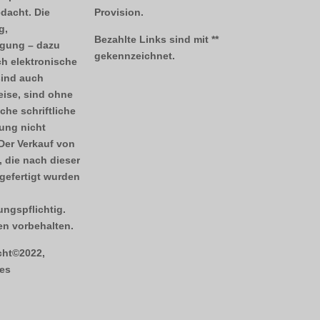
dacht. Die
Provision.
g,
Bezahlte Links sind mit **
tigung – dazu
gekennzeichnet.
h elektronische
sind auch
ise, sind ohne
che schriftliche
ng nicht
 Der Verkauf von
 die nach dieser
gefertigt wurden
ngspflichtig.
n vorbehalten.
cht©2022,
es