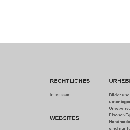
RECHTLICHES
URHEB
Impressum
Bilder und
unterlieg
Urheberre
Fischer-Eg
WEBSITES
Handmade
sind nur f