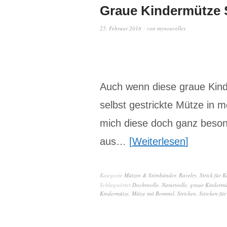
Graue Kindermütze
25. Februar 2018
von
mynouvelles
Auch wenn diese graue Kind
selbst gestrickte Mütze in 
mich diese doch ganz beson
aus…
Weiterlesen
Kategorie
Mützen & Stirnbänder
,
Ravelry
,
Strick für K
Schlagwörter
Dochtwolle. Naturwolle
,
graue Kindermü
Kindermütze
,
Mütze mit Bommel
,
Stricken
,
Stricken für