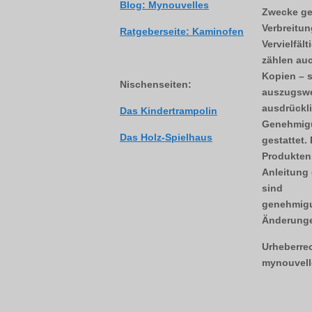
Blog: Mynouvelles
Zwecke ge
Verbreitun
Ratgeberseite: Kaminofen
Vervielfäl
zählen auc
Kopien – 
Nischenseiten:
auszugswe
ausdrückli
Das Kindertrampolin
Genehmigu
Das Holz-Spielhaus
gestattet.
Produkten,
Anleitung 
sind
genehmigu
Änderunge
Urheberre
mynouvell