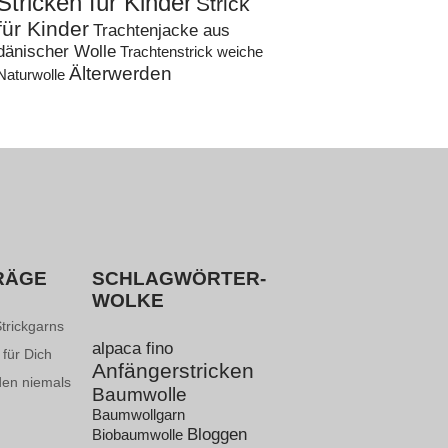
Stricken für Kinder
Strick
für Kinder
Trachtenjacke aus
dänischer Wolle
Trachtenstrick
weiche
Älterwerden
Naturwolle
RÄGE
SCHLAGWÖRTER-
WOLKE
Strickgarns
alpaca fino
 für Dich
Anfängerstricken
den niemals
Baumwolle
Baumwollgarn
Bloggen
Biobaumwolle