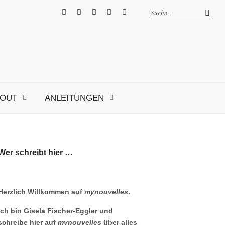
facebook
instagram
Pinterest
ravelry
RSS
OUT
ANLEITUNGEN
Wer schreibt hier …
Herzlich Willkommen auf
mynouvelles
.
Ich bin Gisela Fischer-Eggler und
schreibe hier auf
mynouvelles
über alles