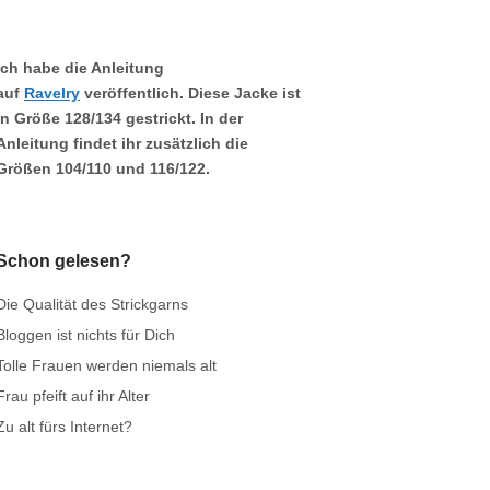
Ich habe die Anleitung
auf
Ravelry
veröffentlich. Diese Jacke ist
in Größe
128/134
gestrickt. In der
Anleitung findet ihr zusätzlich die
Größen
104/110
und
116/122.
Schon gelesen?
Die Qualität des Strickgarns
Bloggen ist nichts für Dich
Tolle Frauen werden niemals alt
Frau pfeift auf ihr Alter
Zu alt fürs Internet?