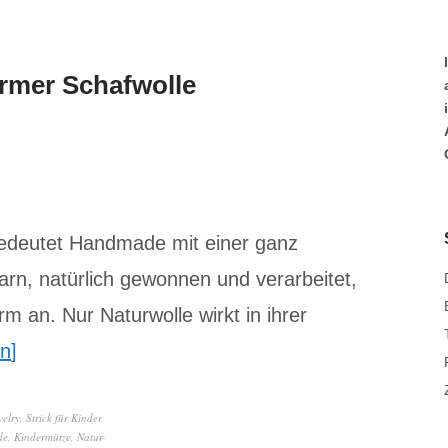
rmer Schafwolle
 bedeutet Handmade mit einer ganz
rn, natürlich gewonnen und verarbeitet,
m an. Nur Naturwolle wirkt in ihrer
en
elry
,
Strick für Kinder
de
,
Kindermütze
,
Natur-