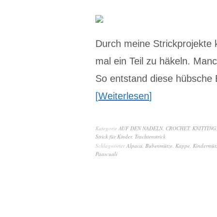
Durch meine Strickprojekte 
mal ein Teil zu häkeln. Ma
So entstand diese hübsch
Weiterlesen
Kategorie
AUF DEN NADELN
,
CROCHET
,
KNITTING
Strick für Kinder
,
Trachtenstrick
Schlagwörter
Alpaca
,
Bubenmütze
,
Kappe
,
Kindermüt
Paascuali