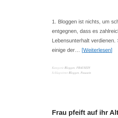
1. Bloggen ist nichts, um sc
entgegnen, dass es zahlreich
Lebensunterhalt verdienen. 
einige der…
Weiterlesen
Kategorie
Bloggen
,
FRAUSEIN
Schlagwörter
Bloggen
,
Frausein
Frau pfeift auf ihr Al