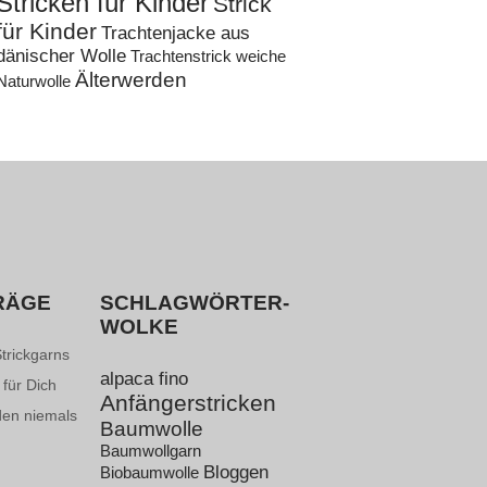
Stricken für Kinder
Strick
für Kinder
Trachtenjacke aus
dänischer Wolle
Trachtenstrick
weiche
Älterwerden
Naturwolle
RÄGE
SCHLAGWÖRTER-
WOLKE
Strickgarns
alpaca fino
 für Dich
Anfängerstricken
den niemals
Baumwolle
Baumwollgarn
Bloggen
Biobaumwolle