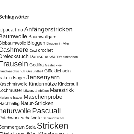
Schlagwörter
Anfängerstricken
alpaca fino
Baumwolle
Baumwollgarn
Bloggen
Biobaumwolle
Bloggen im Alter
Cashmere
crochet
Cowl
Dreieckstuch
Dänische Garne
einkochen
Frausein
Gedifra
Gestrickter-
Glücklichsein
Handwaschschuh
Gesundheit
Jensenyarn
häkeln
Isager
Kindermütze
Kaschmirwolle
Kinderpulli
Marestrikk
Lochmuster
Löwenzahnblüten
Maschenprobe
Marianne Isager
Natur-Stricken
Nachhaltig
Pascuali
naturwolle
Patchwork
schafwolle
Schlauchschal
Stricken
Sommergarn
Stola