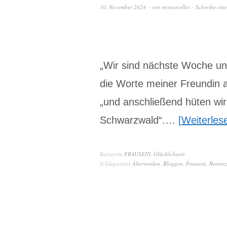
10. November 2024
von
mynouvelles
Schreibe ein
„Wir sind nächste Woche un
die Worte meiner Freundin a
„und anschließend hüten wi
Schwarzwald“.…
Weiterles
Kategorie
FRAUSEIN
,
Glücklichsein
Schlagwörter
Älterwerden
,
Bloggen
,
Frausein
,
Rentenz