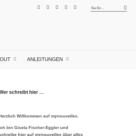
facebook
instagram
Pinterest
ravelry
RSS
OUT
ANLEITUNGEN
Wer schreibt hier …
Herzlich Willkommen auf
mynouvelles
.
Ich bin Gisela Fischer-Eggler und
schreibe hier auf
mynouvelles
über alles