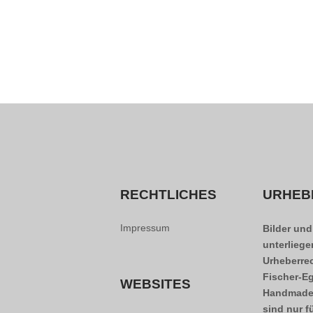
RECHTLICHES
URHEB
Impressum
Bilder und
unterlieg
Urheberre
Fischer-Eg
WEBSITES
Handmade
sind nur f