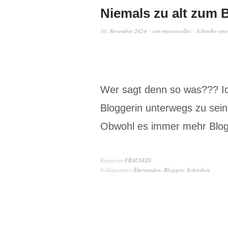
Niemals zu alt zum 
10. November 2024
von
mynouvelles
Schreibe ein
Wer sagt denn so was??? Ich
Bloggerin unterwegs zu se
Obwohl es immer mehr Blog
Kategorie
FRAUSEIN
Schlagwörter
Älterwerden
,
Bloggen
,
Schreiben