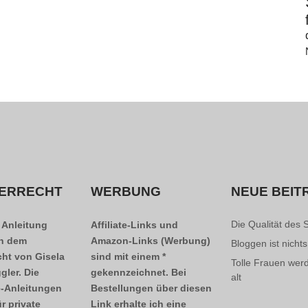
ERRECHT
WERBUNG
NEUE BEIT
Die Qualität des 
 Anleitung
Affiliate-Links und
en dem
Amazon-Links (Werbung)
Bloggen ist nichts
cht von Gisela
sind mit einem *
Tolle Frauen wer
gler. Die
gekennzeichnet. Bei
alt
-Anleitungen
Bestellungen über diesen
ür private
Link erhalte ich eine