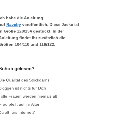
Ich habe die Anleitung
auf
Ravelry
veröffentlich. Diese Jacke ist
in Größe
128/134
gestrickt. In der
Anleitung findet ihr zusätzlich die
Größen
104/110
und
116/122.
Schon gelesen?
Die Qualität des Strickgarns
Bloggen ist nichts für Dich
Tolle Frauen werden niemals alt
Frau pfeift auf ihr Alter
Zu alt fürs Internet?