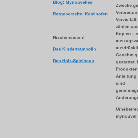
Blog: Mynouvelles
Zwecke ge
Verbreitun
Ratgeberseite: Kaminofen
Vervielfäl
zählen auc
Kopien – 
Nischenseiten:
auszugswe
ausdrückli
Das Kindertrampolin
Genehmigu
Das Holz-Spielhaus
gestattet.
Produkten,
Anleitung 
sind
genehmigu
Änderunge
Urheberre
mynouvell