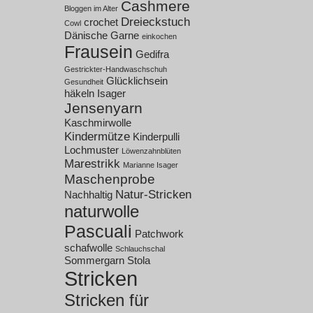
Cashmere
Bloggen im Alter
Dreieckstuch
crochet
Cowl
Dänische Garne
einkochen
Frausein
Gedifra
Gestrickter-Handwaschschuh
Glücklichsein
Gesundheit
häkeln
Isager
Jensenyarn
Kaschmirwolle
Kindermütze
Kinderpulli
Lochmuster
Löwenzahnblüten
Marestrikk
Marianne Isager
Maschenprobe
Natur-Stricken
Nachhaltig
naturwolle
Pascuali
Patchwork
schafwolle
Schlauchschal
Sommergarn
Stola
Stricken
Stricken für