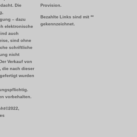
dacht. Die
Provision.
g,
Bezahlte Links sind mit **
tigung – dazu
gekennzeichnet.
h elektronische
sind auch
ise, sind ohne
che schriftliche
ng nicht
 Der Verkauf von
 die nach dieser
gefertigt wurden
ngspflichtig.
n vorbehalten.
cht©2022,
es