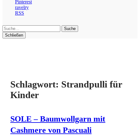
Pinterest
ravelry
RSS
Suche
Schließen
Schlagwort:
Strandpulli für
Kinder
SOLE – Baumwollgarn mit
Cashmere von Pascuali