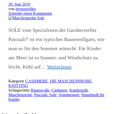
20. Juni 2019
von
mynouvelles
Schreibe einen Kommentar
SOLE vom Spezialisten der Garnhersteller
Pascuali* ist ein typisches Baumwollgarn, wie
man es für den Sommer wünscht. Für Kinder
am Meer ist es Sonnen- und Windschutz zu
leicht. Kühl auf…
Weiterlesen
Kategorie
CASHMERE
,
DIE MASCHENPROBE
,
KNITTING
Schlagwörter
Baumwolle
,
Cashmere
,
Kinderpulli
,
Maschenprobe
,
Pascuali_Sole
,
Sommergarn
,
Strandpulli für
Kinder