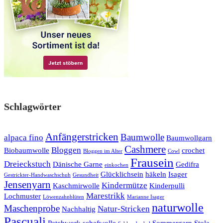
Schlagwörter
Anfängerstricken
Baumwolle
alpaca fino
Baumwollgarn
Cashmere
Bloggen
Biobaumwolle
crochet
Bloggen im Alter
Cowl
Frausein
Dreieckstuch
Dänische Garne
Gedifra
einkochen
Glücklichsein
häkeln
Isager
Gestrickter-Handwaschschuh
Gesundheit
Jensenyarn
Kindermütze
Kaschmirwolle
Kinderpulli
Marestrikk
Lochmuster
Löwenzahnblüten
Marianne Isager
naturwolle
Maschenprobe
Natur-Stricken
Nachhaltig
Pascuali