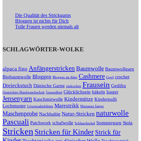
Die Qualität des Strickgarns
Bloggen ist nichts für Dich
Tolle Frauen werden niemals alt
SCHLAGWÖRTER-WOLKE
Anfängerstricken
Baumwolle
alpaca fino
Baumwollgarn
Cashmere
Bloggen
Biobaumwolle
crochet
Bloggen im Alter
Cowl
Frausein
Dreieckstuch
Dänische Garne
Gedifra
einkochen
Glücklichsein
häkeln
Isager
Gestrickter-Handwaschschuh
Gesundheit
Jensenyarn
Kindermütze
Kaschmirwolle
Kinderpulli
Marestrikk
Lochmuster
Löwenzahnblüten
Marianne Isager
naturwolle
Maschenprobe
Natur-Stricken
Nachhaltig
Pascuali
Patchwork
schafwolle
Sommergarn
Stola
Schlauchschal
Stricken
Stricken für Kinder
Strick für
Kinder
Trachtenjacke aus dänischer Wolle