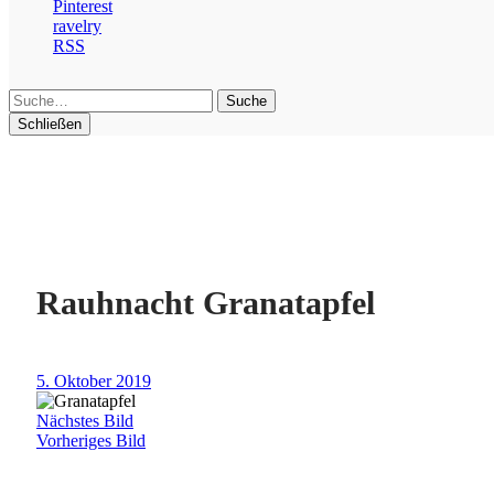
Pinterest
ravelry
RSS
Suche
Schließen
Rauhnacht Granatapfel
5. Oktober 2019
Nächstes Bild
Vorheriges Bild