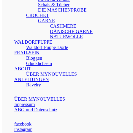
Schals & Tücher
DIE MASCHENPROBE
CROCHET
GARNE
CASHMERE
DÄNISCHE GARNE
NATURWOLLE
WALDORFPUPPE
Walldorf-Puppe-Dorle
FRAU-SEIN
Bloggen
Glücklichsein
ABOUT
ÜBER MYNOUVELLES
ANLEITUNGEN
Ravelry
ÜBER MYNOUVELLES
Impressum
ABG und Datenschutz
facebook
instagram