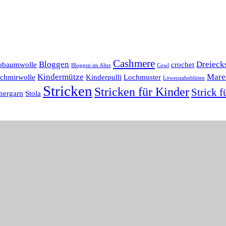
Cashmere
Bloggen
Dreieck
obaumwolle
crochet
Bloggen im Alter
Cowl
Kindermütze
Mare
chmirwolle
Kinderpulli
Lochmuster
Löwenzahnblüten
Stricken
Stricken für Kinder
Strick f
ergarn
Stola