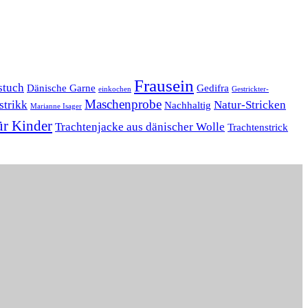
Frausein
stuch
Dänische Garne
Gedifra
einkochen
Gestrickter-
Maschenprobe
strikk
Natur-Stricken
Nachhaltig
Marianne Isager
ür Kinder
Trachtenjacke aus dänischer Wolle
Trachtenstrick