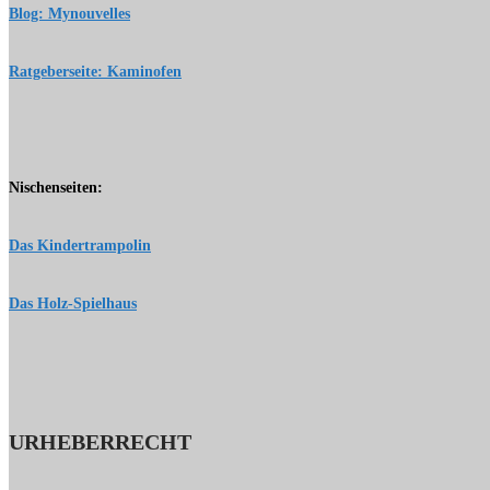
Blog: Mynouvelles
Ratgeberseite: Kaminofen
Nischenseiten:
Das Kindertrampolin
Das Holz-Spielhaus
URHEBERRECHT