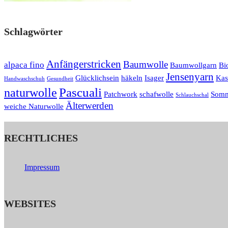
Schlagwörter
Anfängerstricken
Baumwolle
alpaca fino
Baumwollgarn
Bi
Jensenyarn
Glücklichsein
häkeln
Isager
Kas
Handwaschschuh
Gesundheit
Pascuali
naturwolle
Patchwork
schafwolle
Somm
Schlauchschal
Älterwerden
weiche Naturwolle
RECHTLICHES
Impressum
WEBSITES