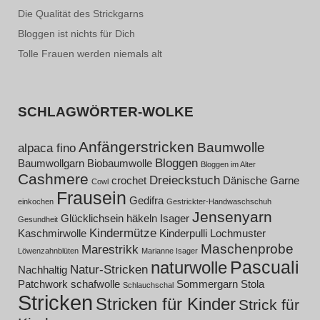
Die Qualität des Strickgarns
Bloggen ist nichts für Dich
Tolle Frauen werden niemals alt
SCHLAGWÖRTER-WOLKE
Anfängerstricken
Baumwolle
alpaca fino
Bloggen
Baumwollgarn
Biobaumwolle
Bloggen im Alter
Cashmere
Dreieckstuch
crochet
Dänische Garne
Cowl
Frausein
Gedifra
einkochen
Gestrickter-Handwaschschuh
Jensenyarn
Glücklichsein
häkeln
Isager
Gesundheit
Kindermütze
Kaschmirwolle
Kinderpulli
Lochmuster
Maschenprobe
Marestrikk
Löwenzahnblüten
Marianne Isager
Pascuali
naturwolle
Natur-Stricken
Nachhaltig
Patchwork
schafwolle
Sommergarn
Stola
Schlauchschal
Stricken
Stricken für Kinder
Strick für