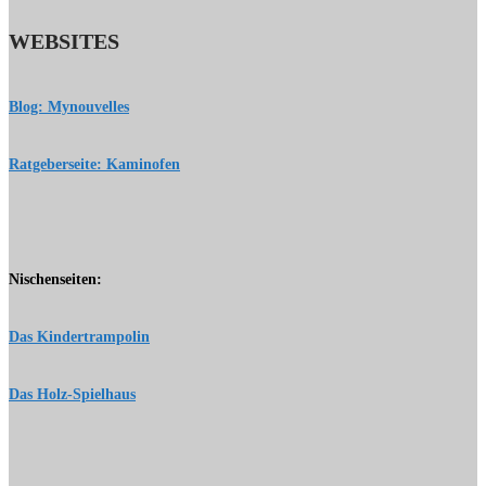
WEBSITES
Blog: Mynouvelles
Ratgeberseite: Kaminofen
Nischenseiten:
Das Kindertrampolin
Das Holz-Spielhaus