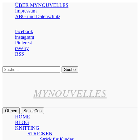
ÜBER MYNOUVELLES
Impressum
ABG und Datenschutz
facebook
instagram
Pinterest
ravelry
RSS
Suche
MYNOUVELLES
Öffnen
Schließen
HOME
BLOG
KNITTING
STRICKEN
Strick für Kinder