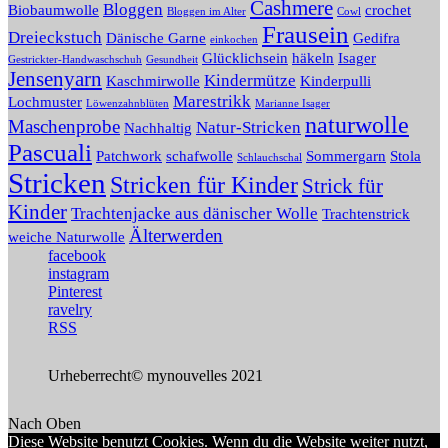
Cashmere
Bloggen
Biobaumwolle
crochet
Bloggen im Alter
Cowl
Frausein
Dreieckstuch
Dänische Garne
Gedifra
einkochen
Glücklichsein
häkeln
Isager
Gestrickter-Handwaschschuh
Gesundheit
Jensenyarn
Kindermütze
Kaschmirwolle
Kinderpulli
Marestrikk
Lochmuster
Löwenzahnblüten
Marianne Isager
naturwolle
Maschenprobe
Natur-Stricken
Nachhaltig
Pascuali
Patchwork
schafwolle
Sommergarn
Stola
Schlauchschal
Stricken
Stricken für Kinder
Strick für
Kinder
Trachtenjacke aus dänischer Wolle
Trachtenstrick
Älterwerden
weiche Naturwolle
facebook
instagram
Pinterest
ravelry
RSS
Urheberrecht© mynouvelles 2021
Nach Oben
Diese Website benutzt Cookies. Wenn du die Website weiter nutzt,