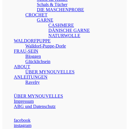
Schals & Tücher
DIE MASCHENPROBE
CROCHET
GARNE
CASHMERE
DÄNISCHE GARNE
NATURWOLLE
WALDORFPUPPE
Walldorf-Puppe-Dorle
FRAU-SEIN
Bloggen
Glücklichsein
ABOUT
ÜBER MYNOUVELLES
ANLEITUNGEN
Ravelry
ÜBER MYNOUVELLES
Impressum
ABG und Datenschutz
facebook
instagram