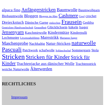
Anfängerstricken
Baumwolle
alpaca fino
Baumwollgarn
Cashmere
Bloggen
Biobaumwolle
crochet
Bloggen im Alter
Cowl
Frausein
Dreieckstuch
Dänische Garne
Gedifra
einkochen
Glücklichsein
häkeln
Isager
Gestrickter-Handwaschschuh
Gesundheit
Jensenyarn
Kindermütze
Kaschmirwolle
Kinderpulli
Marestrikk
Lochmuster
Löwenzahnblüten
Marianne Isager
naturwolle
Maschenprobe
Natur-Stricken
Nachhaltig
Pascuali
Patchwork
schafwolle
Sommergarn
Stola
Schlauchschal
Stricken
Stricken für Kinder
Strick für
Kinder
Trachtenjacke aus dänischer Wolle
Trachtenstrick
Älterwerden
weiche Naturwolle
RECHTLICHES
Impressum