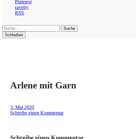
Pinterest
ravelry
RSS
Suche
Schließen
Arlene mit Garn
3. Mai 2020
Schreibe einen Kommentar
Schreibe einen Kommentar