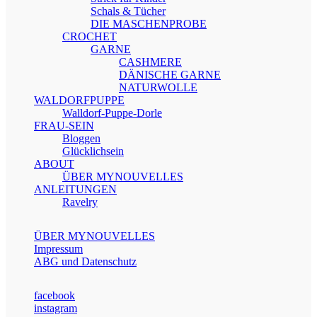
Schals & Tücher
DIE MASCHENPROBE
CROCHET
GARNE
CASHMERE
DÄNISCHE GARNE
NATURWOLLE
WALDORFPUPPE
Walldorf-Puppe-Dorle
FRAU-SEIN
Bloggen
Glücklichsein
ABOUT
ÜBER MYNOUVELLES
ANLEITUNGEN
Ravelry
ÜBER MYNOUVELLES
Impressum
ABG und Datenschutz
facebook
instagram