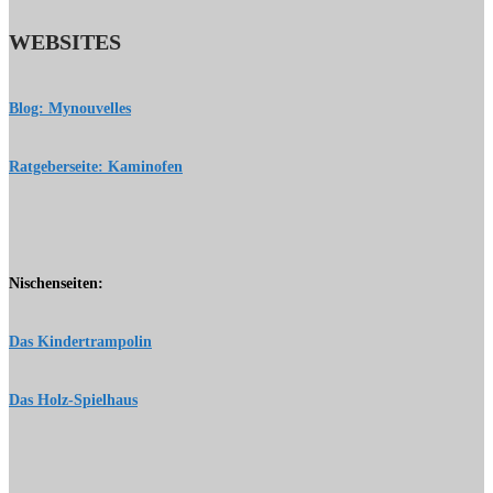
WEBSITES
Blog: Mynouvelles
Ratgeberseite: Kaminofen
Nischenseiten:
Das Kindertrampolin
Das Holz-Spielhaus