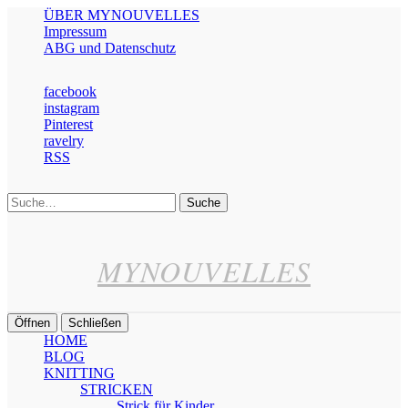
ÜBER MYNOUVELLES
Impressum
ABG und Datenschutz
facebook
instagram
Pinterest
ravelry
RSS
Suche
MYNOUVELLES
Öffnen
Schließen
HOME
BLOG
KNITTING
STRICKEN
Strick für Kinder