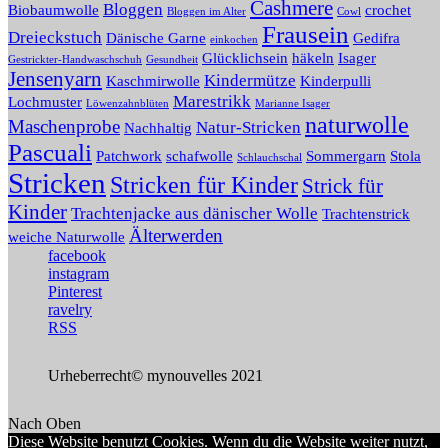
Cashmere
Bloggen
Biobaumwolle
crochet
Bloggen im Alter
Cowl
Frausein
Dreieckstuch
Dänische Garne
Gedifra
einkochen
Glücklichsein
häkeln
Isager
Gestrickter-Handwaschschuh
Gesundheit
Jensenyarn
Kindermütze
Kaschmirwolle
Kinderpulli
Marestrikk
Lochmuster
Löwenzahnblüten
Marianne Isager
naturwolle
Maschenprobe
Natur-Stricken
Nachhaltig
Pascuali
Patchwork
schafwolle
Sommergarn
Stola
Schlauchschal
Stricken
Stricken für Kinder
Strick für
Kinder
Trachtenjacke aus dänischer Wolle
Trachtenstrick
Älterwerden
weiche Naturwolle
facebook
instagram
Pinterest
ravelry
RSS
Urheberrecht© mynouvelles 2021
Nach Oben
Diese Website benutzt Cookies. Wenn du die Website weiter nutzt,