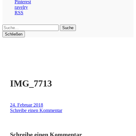
Pinterest
ravelry
RSS
Suche
Schließen
IMG_7713
24. Februar 2018
Schreibe einen Kommentar
Schreibe einen Kommentar