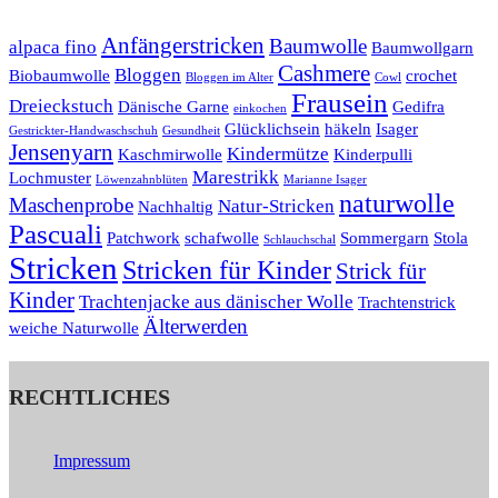
Anfängerstricken
Baumwolle
alpaca fino
Baumwollgarn
Cashmere
Bloggen
Biobaumwolle
crochet
Bloggen im Alter
Cowl
Frausein
Dreieckstuch
Dänische Garne
Gedifra
einkochen
Glücklichsein
häkeln
Isager
Gestrickter-Handwaschschuh
Gesundheit
Jensenyarn
Kindermütze
Kaschmirwolle
Kinderpulli
Marestrikk
Lochmuster
Löwenzahnblüten
Marianne Isager
naturwolle
Maschenprobe
Natur-Stricken
Nachhaltig
Pascuali
Patchwork
schafwolle
Sommergarn
Stola
Schlauchschal
Stricken
Stricken für Kinder
Strick für
Kinder
Trachtenjacke aus dänischer Wolle
Trachtenstrick
Älterwerden
weiche Naturwolle
RECHTLICHES
Impressum