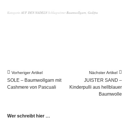
Kategorie
AUF DEN NADELN
Schlagwörter
Baumwollgarn
,
Gedifra
Vorheriger Artikel
Nächster Artikel
SOLE – Baumwollgarn mit
JUISTER SAND –
Cashmere von Pascuali
Kinderpulli aus hellblauer
Baumwolle
Wer schreibt hier …