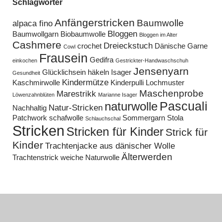
Schlagwörter
Anfängerstricken
Baumwolle
alpaca fino
Bloggen
Baumwollgarn
Biobaumwolle
Bloggen im Alter
Cashmere
Dreieckstuch
crochet
Dänische Garne
Cowl
Frausein
Gedifra
einkochen
Gestrickter-Handwaschschuh
Jensenyarn
Glücklichsein
häkeln
Isager
Gesundheit
Kindermütze
Kaschmirwolle
Kinderpulli
Lochmuster
Maschenprobe
Marestrikk
Löwenzahnblüten
Marianne Isager
Pascuali
naturwolle
Natur-Stricken
Nachhaltig
Patchwork
schafwolle
Sommergarn
Stola
Schlauchschal
Stricken
Stricken für Kinder
Strick für
Kinder
Trachtenjacke aus dänischer Wolle
Älterwerden
Trachtenstrick
weiche Naturwolle