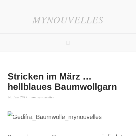
MYNOUVELLES
Stricken im März …
hellblaues Baumwollgarn
20. Juni 2019
von
mynouvelles