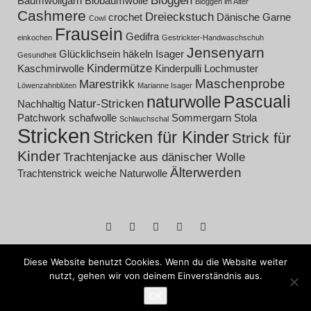
Bloggen
Baumwollgarn
Biobaumwolle
Bloggen im Alter
Cashmere
Dreieckstuch
crochet
Dänische Garne
Cowl
Frausein
Gedifra
einkochen
Gestrickter-Handwaschschuh
Jensenyarn
Glücklichsein
häkeln
Isager
Gesundheit
Kindermütze
Kaschmirwolle
Kinderpulli
Lochmuster
Maschenprobe
Marestrikk
Löwenzahnblüten
Marianne Isager
Pascuali
naturwolle
Natur-Stricken
Nachhaltig
Patchwork
schafwolle
Sommergarn
Stola
Schlauchschal
Stricken
Stricken für Kinder
Strick für
Kinder
Trachtenjacke aus dänischer Wolle
Älterwerden
Trachtenstrick
weiche Naturwolle
facebook
instagram
Pinterest
ravelry
RSS
Urheberrecht© mynouvelles 2021
Diese Website benutzt Cookies. Wenn du die Website weiter
nutzt, gehen wir von deinem Einverständnis aus.
OK