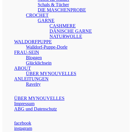
Schals & Tücher
DIE MASCHENPROBE
CROCHET
GARNE
CASHMERE
DÄNISCHE GARNE
NATURWOLLE
WALDORFPUPPE
Walldorf-Puppe-Dorle
FRAU-SEIN
Bloggen
Glücklichsein
ABOUT
ÜBER MYNOUVELLES
ANLEITUNGEN
Ravelry
ÜBER MYNOUVELLES
Impressum
ABG und Datenschutz
facebook
instagram