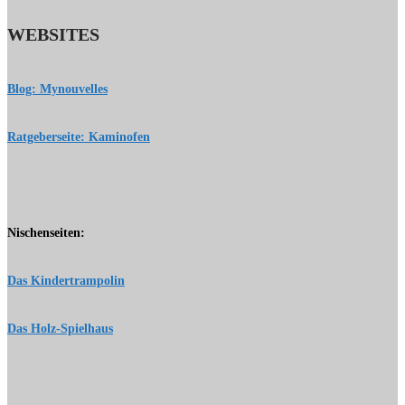
WEBSITES
Blog: Mynouvelles
Ratgeberseite: Kaminofen
Nischenseiten:
Das Kindertrampolin
Das Holz-Spielhaus