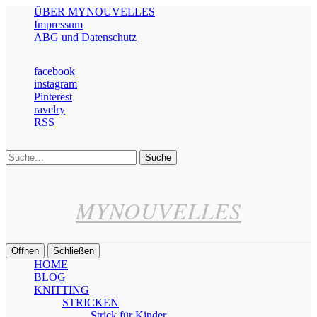
ÜBER MYNOUVELLES
Impressum
ABG und Datenschutz
facebook
instagram
Pinterest
ravelry
RSS
Suche
MYNOUVELLES
Öffnen
Schließen
HOME
BLOG
KNITTING
STRICKEN
Strick für Kinder