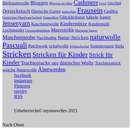
Cashmere
Bloggen
Biobaumwolle
crochet
Bloggen im Alter
Cowl
Frausein
Dreieckstuch
Dänische Garne
Gedifra
einkochen
Glücklichsein
häkeln
Isager
Gestrickter-Handwaschschuh
Gesundheit
Jensenyarn
Kindermütze
Kaschmirwolle
Kinderpulli
Marestrikk
Lochmuster
Löwenzahnblüten
Marianne Isager
naturwolle
Maschenprobe
Natur-Stricken
Nachhaltig
Pascuali
Patchwork
schafwolle
Sommergarn
Stola
Schlauchschal
Stricken
Stricken für Kinder
Strick für
Kinder
Trachtenjacke aus dänischer Wolle
Trachtenstrick
Älterwerden
weiche Naturwolle
facebook
instagram
Pinterest
ravelry
RSS
Urheberrecht© mynouvelles 2021
Nach Oben