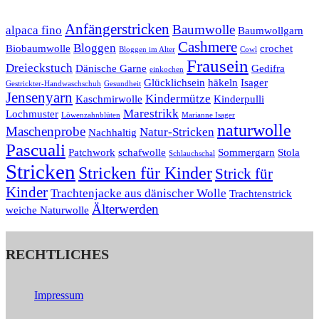
Anfängerstricken
Baumwolle
alpaca fino
Baumwollgarn
Cashmere
Bloggen
Biobaumwolle
crochet
Bloggen im Alter
Cowl
Frausein
Dreieckstuch
Dänische Garne
Gedifra
einkochen
Glücklichsein
häkeln
Isager
Gestrickter-Handwaschschuh
Gesundheit
Jensenyarn
Kindermütze
Kaschmirwolle
Kinderpulli
Marestrikk
Lochmuster
Löwenzahnblüten
Marianne Isager
naturwolle
Maschenprobe
Natur-Stricken
Nachhaltig
Pascuali
Patchwork
schafwolle
Sommergarn
Stola
Schlauchschal
Stricken
Stricken für Kinder
Strick für
Kinder
Trachtenjacke aus dänischer Wolle
Trachtenstrick
Älterwerden
weiche Naturwolle
RECHTLICHES
Impressum