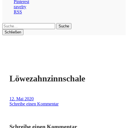
Pinterest
ravelry
RSS
Suche
Schließen
Löwezahnzinnschale
12. Mai 2020
Schreibe einen Kommentar
Schreibe einen Kommentar