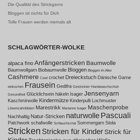
Die Qualität des Strickgarns
Bloggen ist nichts für Dich
Tolle Frauen werden niemals alt
SCHLAGWÖRTER-WOLKE
Anfängerstricken
Baumwolle
alpaca fino
Bloggen
Baumwollgarn
Biobaumwolle
Bloggen im Alter
Cashmere
Dreieckstuch
crochet
Dänische Garne
Cowl
Frausein
Gedifra
einkochen
Gestrickter-Handwaschschuh
Jensenyarn
Glücklichsein
häkeln
Isager
Gesundheit
Kindermütze
Kaschmirwolle
Kinderpulli
Lochmuster
Maschenprobe
Marestrikk
Löwenzahnblüten
Marianne Isager
Pascuali
naturwolle
Natur-Stricken
Nachhaltig
Patchwork
schafwolle
Sommergarn
Stola
Schlauchschal
Stricken
Stricken für Kinder
Strick für
Kinder