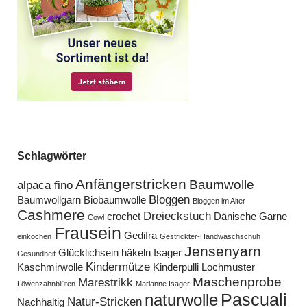
Schlagwörter
Anfängerstricken
Baumwolle
alpaca fino
Bloggen
Baumwollgarn
Biobaumwolle
Bloggen im Alter
Cashmere
Dreieckstuch
crochet
Dänische Garne
Cowl
Frausein
Gedifra
einkochen
Gestrickter-Handwaschschuh
Jensenyarn
Glücklichsein
häkeln
Isager
Gesundheit
Kindermütze
Kaschmirwolle
Kinderpulli
Lochmuster
Maschenprobe
Marestrikk
Löwenzahnblüten
Marianne Isager
Pascuali
naturwolle
Natur-Stricken
Nachhaltig