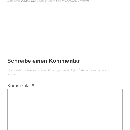
Kategorie
FRAUSEIN
Schlagwörter
Selbstvertrauen
,
Stricken
Schreibe einen Kommentar
Deine E-Mail-Adresse wird nicht veröffentlicht.
Erforderliche Felder sind mit
*
markiert
Kommentar
*