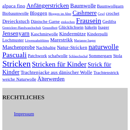
Anfängerstricken
Baumwolle
alpaca fino
Baumwollgarn
Cashmere
Bloggen
Biobaumwolle
crochet
Bloggen im Alter
Cowl
Frausein
Dreieckstuch
Dänische Garne
Gedifra
einkochen
Glücklichsein
häkeln
Isager
Gestrickter-Handwaschschuh
Gesundheit
Jensenyarn
Kindermütze
Kaschmirwolle
Kinderpulli
Marestrikk
Lochmuster
Löwenzahnblüten
Marianne Isager
naturwolle
Maschenprobe
Natur-Stricken
Nachhaltig
Pascuali
Patchwork
schafwolle
Sommergarn
Stola
Schlauchschal
Stricken
Stricken für Kinder
Strick für
Kinder
Trachtenjacke aus dänischer Wolle
Trachtenstrick
Älterwerden
weiche Naturwolle
RECHTLICHES
Impressum