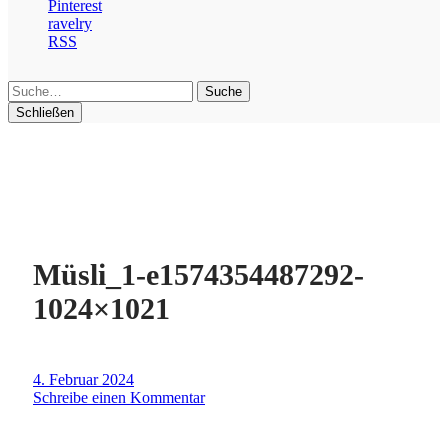
Pinterest
ravelry
RSS
Suche
Schließen
Müsli_1-e1574354487292-
1024×1021
4. Februar 2024
Schreibe einen Kommentar