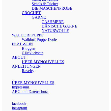
Schals & Tücher
DIE MASCHENPROBE
CROCHET
GARNE
CASHMERE
DÄNISCHE GARNE
NATURWOLLE
WALDORFPUPPE
Walldorf-Puppe-Dorle
FRAU-SEIN
Bloggen
Glücklichsein
ABOUT
ÜBER MYNOUVELLES
ANLEITUNGEN
Ravelry
ÜBER MYNOUVELLES
Impressum
ABG und Datenschutz
facebook
instagram