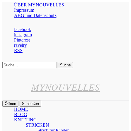
ÜBER MYNOUVELLES
Impressum
ABG und Datenschutz
facebook
instagram
Pinterest
ravelry
RSS
Suche
MYNOUVELLES
Öffnen
Schließen
HOME
BLOG
KNITTING
STRICKEN
Strick für Kinder