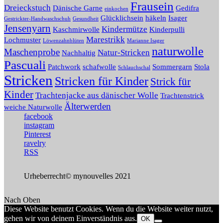
Frausein
Dreieckstuch
Dänische Garne
Gedifra
einkochen
Glücklichsein
häkeln
Isager
Gestrickter-Handwaschschuh
Gesundheit
Jensenyarn
Kindermütze
Kaschmirwolle
Kinderpulli
Marestrikk
Lochmuster
Löwenzahnblüten
Marianne Isager
naturwolle
Maschenprobe
Natur-Stricken
Nachhaltig
Pascuali
Patchwork
schafwolle
Sommergarn
Stola
Schlauchschal
Stricken
Stricken für Kinder
Strick für
Kinder
Trachtenjacke aus dänischer Wolle
Trachtenstrick
Älterwerden
weiche Naturwolle
facebook
instagram
Pinterest
ravelry
RSS
Urheberrecht© mynouvelles 2021
Nach Oben
Diese Website benutzt Cookies. Wenn du die Website weiter nutzt,
gehen wir von deinem Einverständnis aus.
OK