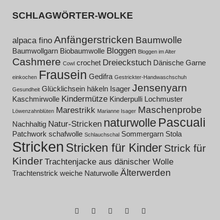
SCHLAGWÖRTER-WOLKE
Anfängerstricken
Baumwolle
alpaca fino
Bloggen
Baumwollgarn
Biobaumwolle
Bloggen im Alter
Cashmere
Dreieckstuch
crochet
Dänische Garne
Cowl
Frausein
Gedifra
einkochen
Gestrickter-Handwaschschuh
Jensenyarn
Glücklichsein
häkeln
Isager
Gesundheit
Kindermütze
Kaschmirwolle
Kinderpulli
Lochmuster
Maschenprobe
Marestrikk
Löwenzahnblüten
Marianne Isager
Pascuali
naturwolle
Natur-Stricken
Nachhaltig
Patchwork
schafwolle
Sommergarn
Stola
Schlauchschal
Stricken
Stricken für Kinder
Strick für
Kinder
Trachtenjacke aus dänischer Wolle
Älterwerden
Trachtenstrick
weiche Naturwolle