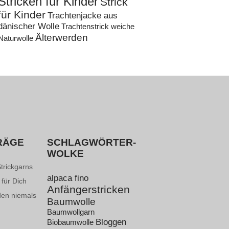
Stricken für Kinder
Strick
für Kinder
Trachtenjacke aus
dänischer Wolle
Trachtenstrick
weiche
Älterwerden
Naturwolle
RÄGE
SCHLAGWÖRTER-
WOLKE
Strickgarns
alpaca fino
 für Dich
Anfängerstricken
den niemals
Baumwolle
Baumwollgarn
Bloggen
Biobaumwolle