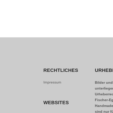
RECHTLICHES
URHEB
Impressum
Bilder und
unterlieg
Urheberre
Fischer-Eg
WEBSITES
Handmade
sind nur f