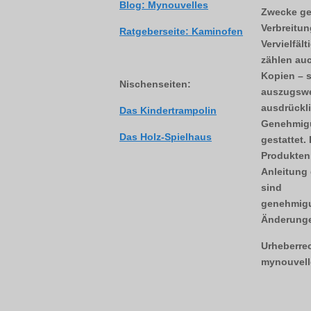
Blog: Mynouvelles
Zwecke ge
Verbreitun
Ratgeberseite: Kaminofen
Vervielfäl
zählen auc
Kopien – 
Nischenseiten:
auszugswe
ausdrückli
Das Kindertrampolin
Genehmigu
Das Holz-Spielhaus
gestattet.
Produkten,
Anleitung 
sind
genehmigu
Änderunge
Urheberre
mynouvell