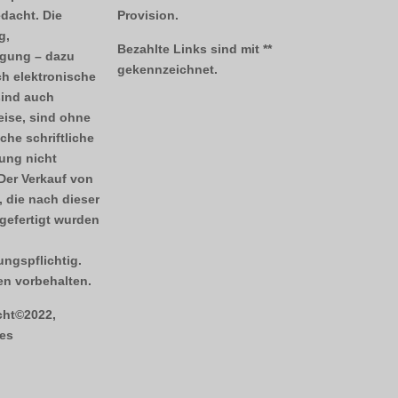
dacht. Die
Provision.
g,
Bezahlte Links sind mit **
tigung – dazu
gekennzeichnet.
h elektronische
sind auch
ise, sind ohne
che schriftliche
ng nicht
 Der Verkauf von
 die nach dieser
gefertigt wurden
ngspflichtig.
n vorbehalten.
cht©2022,
es