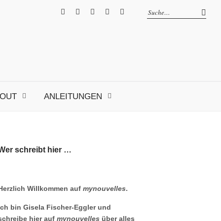
facebook
instagram
Pinterest
ravelry
RSS
OUT
ANLEITUNGEN
Wer schreibt hier …
Herzlich Willkommen auf
mynouvelles
.
Ich bin Gisela Fischer-Eggler und
schreibe hier auf
mynouvelles
über alles