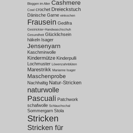
Cashmere
Bloggen im Alter
Dreieckstuch
crochet
Cowl
Dänische Garne
einkochen
Frausein
Gedifra
Gestrickter-Handwaschschuh
Glücklichsein
Gesundheit
häkeln
Isager
Jensenyarn
Kaschmirwolle
Kindermütze
Kinderpulli
Lochmuster
Löwenzahnblüten
Marestrikk
Marianne Isager
Maschenprobe
Natur-Stricken
Nachhaltig
naturwolle
Pascuali
Patchwork
schafwolle
Schlauchschal
Sommergarn
Stola
Stricken
Stricken für