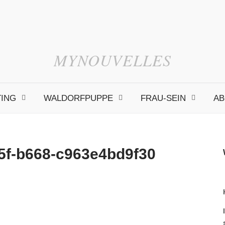
MYNOUVELLES
TING
WALDORFPUPPE
FRAU-SEIN
AB
5f-b668-c963e4bd9f30