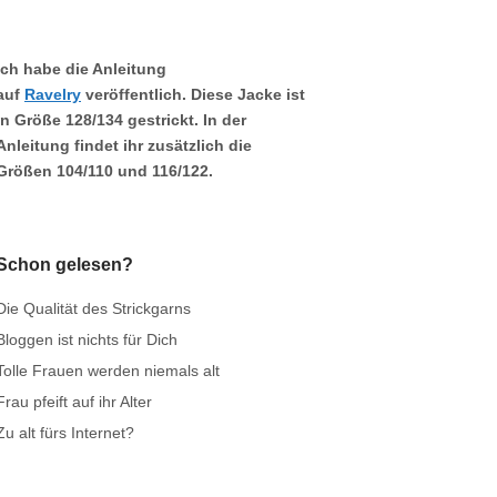
Ich habe die Anleitung
auf
Ravelry
veröffentlich. Diese Jacke ist
in Größe
128/134
gestrickt. In der
Anleitung findet ihr zusätzlich die
Größen
104/110
und
116/122.
Schon gelesen?
Die Qualität des Strickgarns
Bloggen ist nichts für Dich
Tolle Frauen werden niemals alt
Frau pfeift auf ihr Alter
Zu alt fürs Internet?