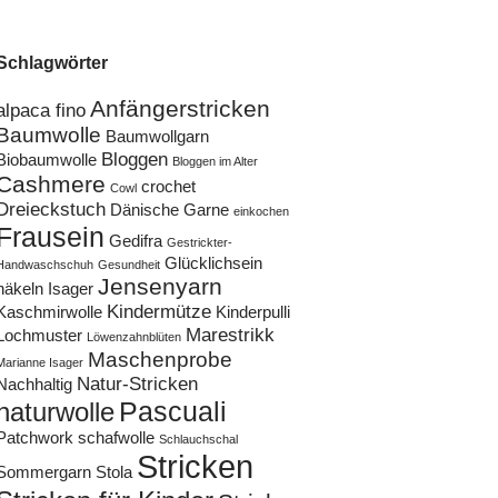
Schlagwörter
Anfängerstricken
alpaca fino
Baumwolle
Baumwollgarn
Bloggen
Biobaumwolle
Bloggen im Alter
Cashmere
crochet
Cowl
Dreieckstuch
Dänische Garne
einkochen
Frausein
Gedifra
Gestrickter-
Glücklichsein
Handwaschschuh
Gesundheit
Jensenyarn
häkeln
Isager
Kindermütze
Kaschmirwolle
Kinderpulli
Marestrikk
Lochmuster
Löwenzahnblüten
Maschenprobe
Marianne Isager
Natur-Stricken
Nachhaltig
Pascuali
naturwolle
Patchwork
schafwolle
Schlauchschal
Stricken
Sommergarn
Stola