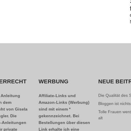
ERRECHT
WERBUNG
NEUE BEIT
Die Qualität des 
 Anleitung
Affiliate-Links und
en dem
Amazon-Links (Werbung)
Bloggen ist nichts
cht von Gisela
sind mit einem *
Tolle Frauen wer
gler. Die
gekennzeichnet. Bei
alt
-Anleitungen
Bestellungen über diesen
ür private
Link erhalte ich eine